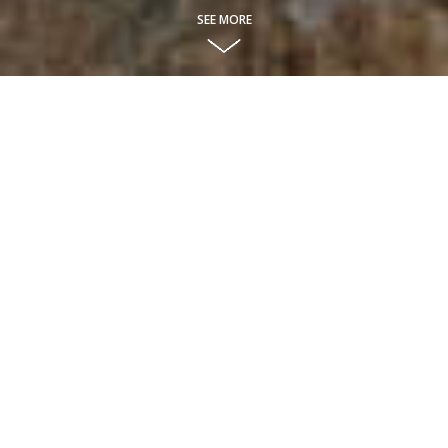
SEE MORE
O nama
Jedno od značenja imena Amarie je čudo. Zato je baš
ono odabrano za jednu posebnu djevojčicu, ali i tim
mladih ljudi koje pokreću mašta i životna ljepota.
Čudo ljubavi. Godine iskustva u snimanju nisu
umanjile našu kreativnost i žar, dok smo bilježili
vaše najvažnije trenutke.